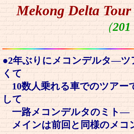
Mekong Delta Tour
（
201
●2年ぶりにメコンデルタ―
くて
10数人乗れる車でのツアー
して
一路メコンデルタのミト―（M
メインは前回と同様のメコ