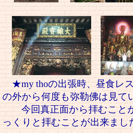
★my thoの出張時、昼食
の外から何度も弥勒佛は見て
今回真正面から拝むことが
っくりと拝むことが出来まし